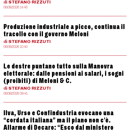
di
STEFANO
RIZZUTI
06/08/2026 14:45
Produzione industriale a picco, continua il
tracollo con il governo Meloni
di
STEFANO
RIZZUTI
06/08/2026 10:40
Le destre puntano tutto sulla Manovra
elettorale: dalle pensioni ai salari, i sogni
(proibiti) di Meloni & C.
di
STEFANO
RIZZUTI
06/08/2026 09:41
Ilva, Urso e Confindustria evocano una
“cordata italiana” ma il piano non c’è.
Allarme di Decaro: “Esco dal ministero