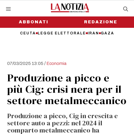
Vai
al
contenuto
ABBONATI
REDAZIONE
CEUTA
LEGGE ELETTORALE
IRAN
GAZA
/
07/03/2025 13:05
Economia
Produzione a picco e
più Cig: crisi nera per il
settore metalmeccanico
Produzione a picco, Cig in crescita e
settore auto a pezzi: nel 2024 il
comparto metalmeccanico ha