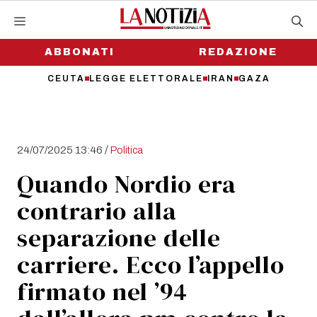
Vai
al
contenuto
ABBONATI
REDAZIONE
CEUTA
LEGGE ELETTORALE
IRAN
GAZA
/
24/07/2025 13:46
Politica
Quando Nordio era
contrario alla
separazione delle
carriere. Ecco l’appello
firmato nel ’94