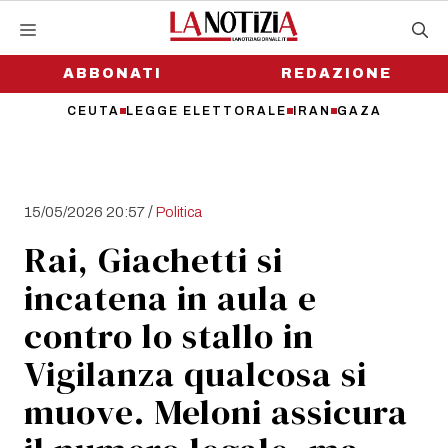
Vai
al
contenuto
ABBONATI
REDAZIONE
CEUTA
LEGGE ELETTORALE
IRAN
GAZA
/
15/05/2026 20:57
Politica
Rai, Giachetti si
incatena in aula e
contro lo stallo in
Vigilanza qualcosa si
muove. Meloni assicura