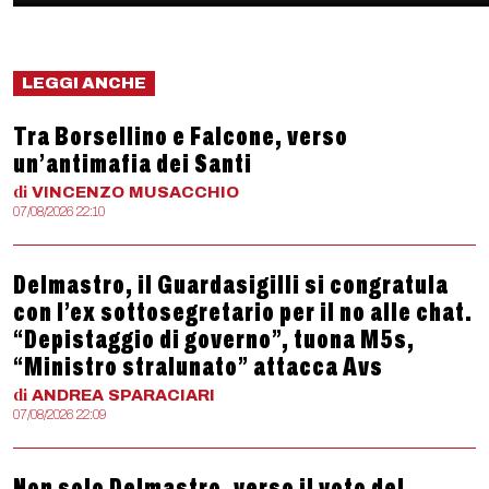
LEGGI ANCHE
Tra Borsellino e Falcone, verso
un’antimafia dei Santi
di
VINCENZO
MUSACCHIO
07/08/2026 22:10
Delmastro, il Guardasigilli si congratula
con l’ex sottosegretario per il no alle chat.
“Depistaggio di governo”, tuona M5s,
“Ministro stralunato” attacca Avs
di
ANDREA
SPARACIARI
07/08/2026 22:09
Non solo Delmastro, verso il voto del