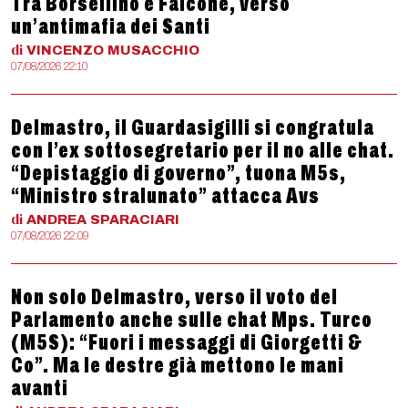
Tra Borsellino e Falcone, verso
un’antimafia dei Santi
di
VINCENZO
MUSACCHIO
07/08/2026 22:10
Delmastro, il Guardasigilli si congratula
con l’ex sottosegretario per il no alle chat.
“Depistaggio di governo”, tuona M5s,
“Ministro stralunato” attacca Avs
di
ANDREA
SPARACIARI
07/08/2026 22:09
Non solo Delmastro, verso il voto del
Parlamento anche sulle chat Mps. Turco
(M5S): “Fuori i messaggi di Giorgetti &
Co”. Ma le destre già mettono le mani
avanti