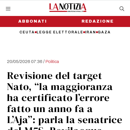
Vai
al
contenuto
ABBONATI
REDAZIONE
CEUTA
LEGGE ELETTORALE
IRAN
GAZA
/
20/05/2026 07:36
Politica
Revisione del target
Nato, “la maggioranza
ha certificato l’errore
fatto un anno fa a
L’Aja”: parla la senatrice