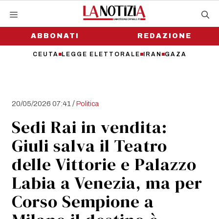
Vai
al
contenuto
ABBONATI
REDAZIONE
CEUTA
LEGGE ELETTORALE
IRAN
GAZA
/
20/05/2026 07:41
Politica
Sedi Rai in vendita:
Giuli salva il Teatro
delle Vittorie e Palazzo
Labia a Venezia, ma per
Corso Sempione a