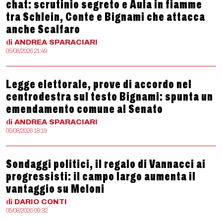
chat: scrutinio segreto e Aula in fiamme
tra Schlein, Conte e Bignami che attacca
anche Scalfaro
di
ANDREA
SPARACIARI
05/08/2026 21:49
Legge elettorale, prove di accordo nel
centrodestra sul testo Bignami: spunta un
emendamento comune al Senato
di
ANDREA
SPARACIARI
05/08/2026 18:19
Sondaggi politici, il regalo di Vannacci ai
progressisti: il campo largo aumenta il
vantaggio su Meloni
di
DARIO
CONTI
05/08/2026 09:32