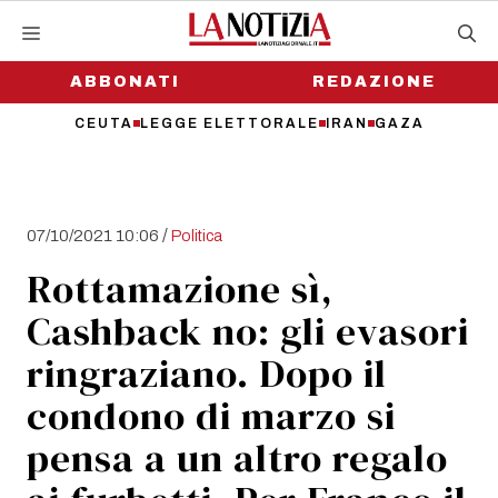
Vai
al
contenuto
ABBONATI
REDAZIONE
CEUTA
LEGGE ELETTORALE
IRAN
GAZA
/
07/10/2021 10:06
Politica
Rottamazione sì,
Cashback no: gli evasori
ringraziano. Dopo il
condono di marzo si
pensa a un altro regalo