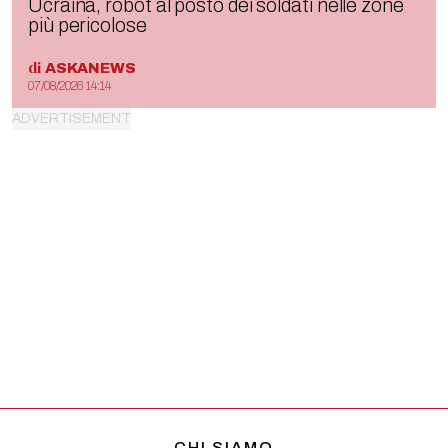
Ucraina, robot al posto dei soldati nelle zone
più pericolose
di
ASKANEWS
07/08/2026 14:14
CHI SIAMO