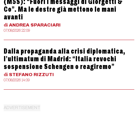
(M5S): “Fuori i messaggi di Giorgetti &
Co”. Ma le destre già mettono le mani
avanti
di
ANDREA
SPARACIARI
07/08/2026 22:09
Dalla propaganda alla crisi diplomatica,
l’ultimatum di Madrid: “Italia revochi
sospensione Schengen o reagiremo”
di
STEFANO
RIZZUTI
07/08/2026 14:09