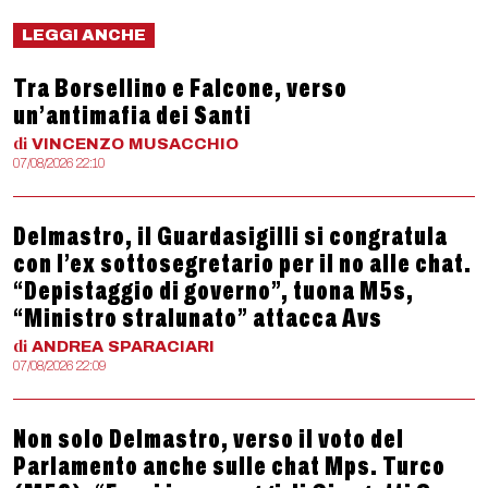
LEGGI ANCHE
Tra Borsellino e Falcone, verso
un’antimafia dei Santi
di
VINCENZO
MUSACCHIO
07/08/2026 22:10
Delmastro, il Guardasigilli si congratula
con l’ex sottosegretario per il no alle chat.
“Depistaggio di governo”, tuona M5s,
“Ministro stralunato” attacca Avs
di
ANDREA
SPARACIARI
07/08/2026 22:09
Non solo Delmastro, verso il voto del
Parlamento anche sulle chat Mps. Turco