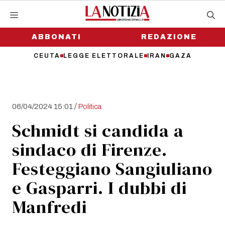
Vai
al
contenuto
ABBONATI
REDAZIONE
CEUTA
LEGGE ELETTORALE
IRAN
GAZA
/
06/04/2024 15:01
Politica
Schmidt si candida a
sindaco di Firenze.
Festeggiano Sangiuliano
e Gasparri. I dubbi di
Manfredi