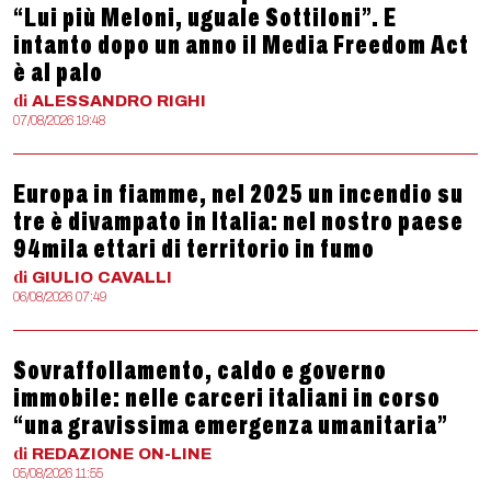
“Lui più Meloni, uguale Sottiloni”. E
intanto dopo un anno il Media Freedom Act
è al palo
di
ALESSANDRO
RIGHI
07/08/2026 19:48
Europa in fiamme, nel 2025 un incendio su
tre è divampato in Italia: nel nostro paese
94mila ettari di territorio in fumo
di
GIULIO
CAVALLI
06/08/2026 07:49
Sovraffollamento, caldo e governo
immobile: nelle carceri italiani in corso
“una gravissima emergenza umanitaria”
di
REDAZIONE
ON-LINE
05/08/2026 11:55