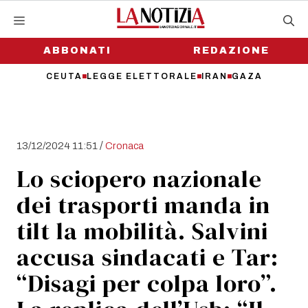
Vai
al
contenuto
ABBONATI
REDAZIONE
CEUTA
LEGGE ELETTORALE
IRAN
GAZA
/
13/12/2024 11:51
Cronaca
Lo sciopero nazionale
dei trasporti manda in
tilt la mobilità. Salvini
accusa sindacati e Tar:
“Disagi per colpa loro”.