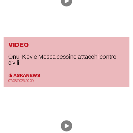
VIDEO
Onu: Kiev e Mosca cessino attacchi contro
civili
di
ASKANEWS
07/08/2026 20:00