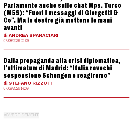
Parlamento anche sulle chat Mps. Turco
(M5S): “Fuori i messaggi di Giorgetti &
Co”. Ma le destre già mettono le mani
avanti
di
ANDREA
SPARACIARI
07/08/2026 22:09
Dalla propaganda alla crisi diplomatica,
l’ultimatum di Madrid: “Italia revochi
sospensione Schengen o reagiremo”
di
STEFANO
RIZZUTI
07/08/2026 14:09