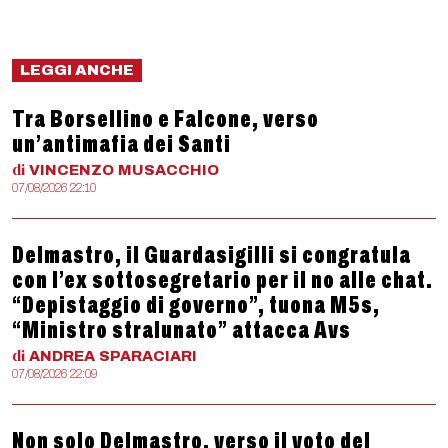
LEGGI ANCHE
Tra Borsellino e Falcone, verso
un’antimafia dei Santi
di
VINCENZO
MUSACCHIO
07/08/2026 22:10
Delmastro, il Guardasigilli si congratula
con l’ex sottosegretario per il no alle chat.
“Depistaggio di governo”, tuona M5s,
“Ministro stralunato” attacca Avs
di
ANDREA
SPARACIARI
07/08/2026 22:09
Non solo Delmastro, verso il voto del