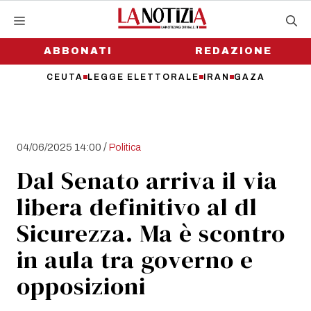
Vai
al
contenuto
ABBONATI
REDAZIONE
CEUTA
LEGGE ELETTORALE
IRAN
GAZA
/
04/06/2025 14:00
Politica
Dal Senato arriva il via
libera definitivo al dl
Sicurezza. Ma è scontro
in aula tra governo e
opposizioni