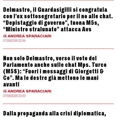
Delmastro, il Guardasigilli si congratula
con l’ex sottosegretario per il no alle chat.
“Depistaggio di governo”, tuona M5s,
“Ministro stralunato” attacca Avs
di
ANDREA
SPARACIARI
07/08/2026 22:09
Non solo Delmastro, verso il voto del
Parlamento anche sulle chat Mps. Turco
(M5S): “Fuori i messaggi di Giorgetti &
Co”. Ma le destre già mettono le mani
avanti
di
ANDREA
SPARACIARI
07/08/2026 22:09
Dalla propaganda alla crisi diplomatica,