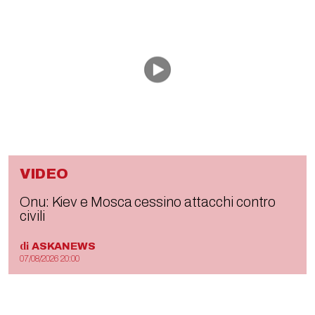
VIDEO
Onu: Kiev e Mosca cessino attacchi contro
civili
di
ASKANEWS
07/08/2026 20:00