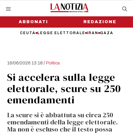
Vai
al
contenuto
ABBONATI
REDAZIONE
CEUTA
LEGGE ELETTORALE
IRAN
GAZA
/
16/06/2026 13:18
Politica
Si accelera sulla legge
elettorale, scure su 250
emendamenti
La scure si è abbattuta su circa 250
emendamenti della legge elettorale.
Ma non è escluso che il testo possa