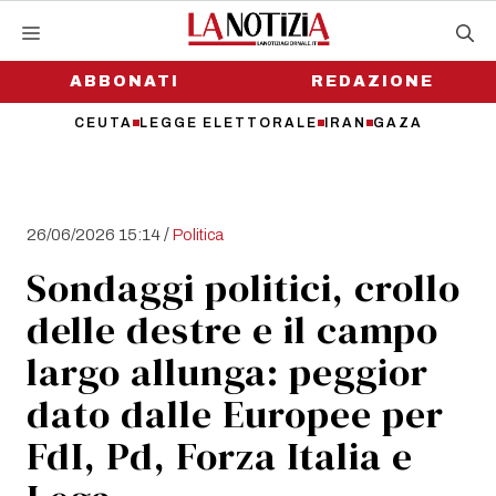
Vai
al
contenuto
ABBONATI
REDAZIONE
CEUTA
LEGGE ELETTORALE
IRAN
GAZA
/
26/06/2026 15:14
Politica
Sondaggi politici, crollo
delle destre e il campo
largo allunga: peggior
dato dalle Europee per
FdI, Pd, Forza Italia e