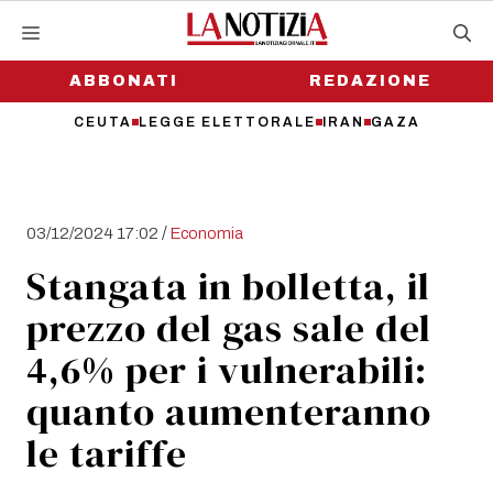
Vai
al
contenuto
ABBONATI
REDAZIONE
CEUTA
LEGGE ELETTORALE
IRAN
GAZA
/
03/12/2024 17:02
Economia
Stangata in bolletta, il
prezzo del gas sale del
4,6% per i vulnerabili:
quanto aumenteranno
le tariffe