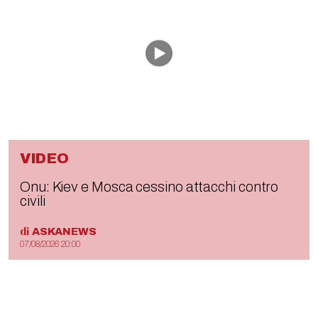
VIDEO
Onu: Kiev e Mosca cessino attacchi contro
civili
di
ASKANEWS
07/08/2026 20:00