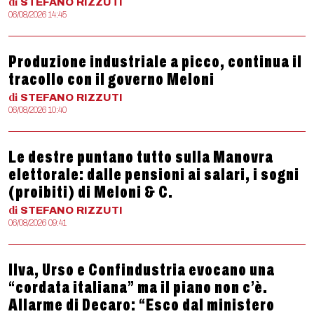
di
STEFANO
RIZZUTI
06/08/2026 14:45
Produzione industriale a picco, continua il
tracollo con il governo Meloni
di
STEFANO
RIZZUTI
06/08/2026 10:40
Le destre puntano tutto sulla Manovra
elettorale: dalle pensioni ai salari, i sogni
(proibiti) di Meloni & C.
di
STEFANO
RIZZUTI
06/08/2026 09:41
Ilva, Urso e Confindustria evocano una
“cordata italiana” ma il piano non c’è.
Allarme di Decaro: “Esco dal ministero