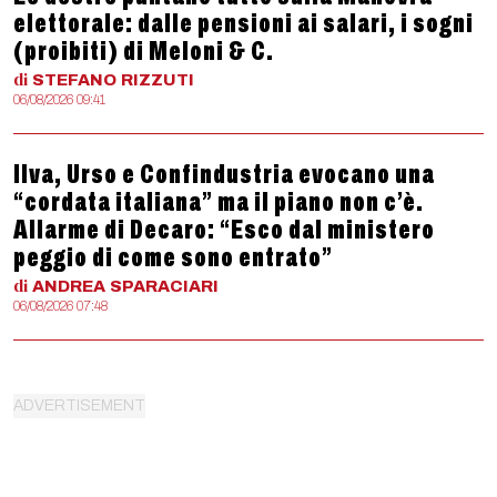
elettorale: dalle pensioni ai salari, i sogni
(proibiti) di Meloni & C.
di
STEFANO
RIZZUTI
06/08/2026 09:41
Ilva, Urso e Confindustria evocano una
“cordata italiana” ma il piano non c’è.
Allarme di Decaro: “Esco dal ministero
peggio di come sono entrato”
di
ANDREA
SPARACIARI
06/08/2026 07:48