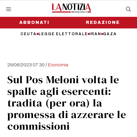
Vai
al
contenuto
ABBONATI
REDAZIONE
CEUTA
LEGGE ELETTORALE
IRAN
GAZA
/
29/06/2023 07:30
Economia
Sul Pos Meloni volta le
spalle agli esercenti:
tradita (per ora) la
promessa di azzerare le
commissioni