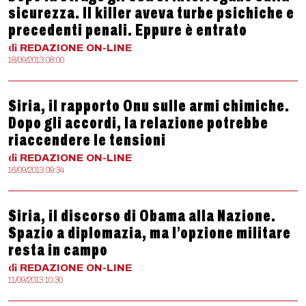
sicurezza. Il killer aveva turbe psichiche e
precedenti penali. Eppure è entrato
di
REDAZIONE
ON-LINE
18/09/2013 08:00
Siria, il rapporto Onu sulle armi chimiche.
Dopo gli accordi, la relazione potrebbe
riaccendere le tensioni
di
REDAZIONE
ON-LINE
16/09/2013 09:34
Siria, il discorso di Obama alla Nazione.
Spazio a diplomazia, ma l’opzione militare
resta in campo
di
REDAZIONE
ON-LINE
11/09/2013 10:30