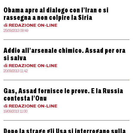
Obama apre al dialogo con l’Iran e si
rassegna a non colpire la Siria
di
REDAZIONE
ON-LINE
25/09/2013 09:49
Addio all’arsenale chimico. Assad per ora
si salva
di
REDAZIONE
ON-LINE
20/09/2013 11:42
Gas, Assad fornisce le prove. E la Russia
contesta l’Onu
di
REDAZIONE
ON-LINE
19/09/2013 11:00
Dopo la strage gli Usa si interrogano sulla