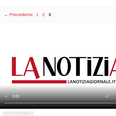
Pagina
Pagina
Pagina
←
Precedente
1
2
3