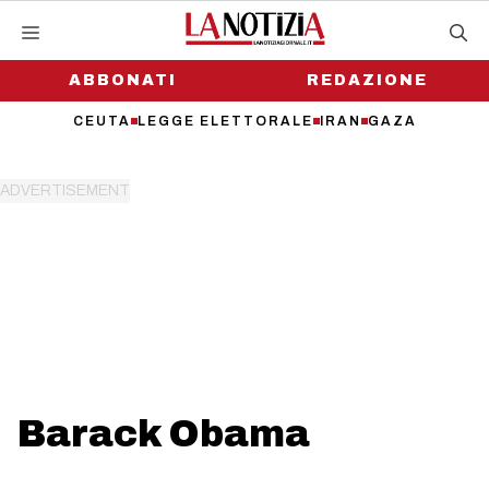
Vai
al
contenuto
ABBONATI
REDAZIONE
CEUTA
LEGGE ELETTORALE
IRAN
GAZA
Barack Obama