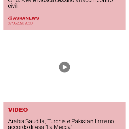
Onu: Kiev e Mosca cessino attacchi contro
civili
di
ASKANEWS
07/08/2026 20:00
VIDEO
Arabia Saudita, Turchia e Pakistan firmano
accordo difesa “La Mecca”