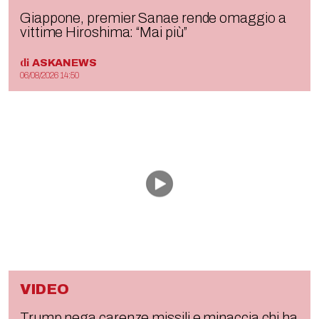
Giappone, premier Sanae rende omaggio a
vittime Hiroshima: “Mai più”
di
ASKANEWS
06/08/2026 14:50
VIDEO
Trump nega carenze missili e minaccia chi ha