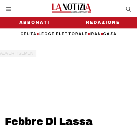
Vai
al
contenuto
ABBONATI
REDAZIONE
CEUTA
LEGGE ELETTORALE
IRAN
GAZA
Febbre Di Lassa