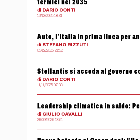
termici nel 2035
di
DARIO
CONTI
16/12/2025 18:31
Auto, l’Italia in prima linea per 
di
STEFANO
RIZZUTI
05/12/2025 21:52
Stellantis si accoda al governo c
di
DARIO
CONTI
11/11/2025 07:33
Leadership climatica in saldo: P
di
GIULIO
CAVALLI
26/09/2025 13:51