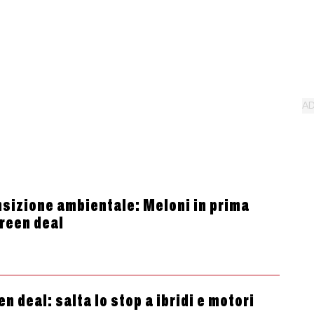
ansizione ambientale: Meloni in prima
Green deal
n deal: salta lo stop a ibridi e motori