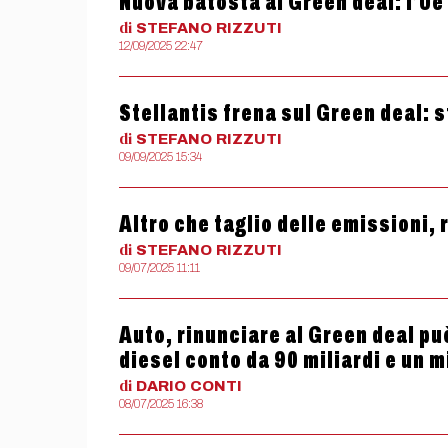
Nuova batosta al Green deal: l’Ue
di
STEFANO
RIZZUTI
12/09/2025 22:47
Stellantis frena sul Green deal: s
di
STEFANO
RIZZUTI
09/09/2025 15:34
Altro che taglio delle emissioni, r
di
STEFANO
RIZZUTI
09/07/2025 11:11
Auto, rinunciare al Green deal pu
diesel conto da 90 miliardi e un mi
di
DARIO
CONTI
08/07/2025 16:38