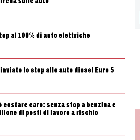
 frena sulle auto
top al 100% di auto elettriche
inviato lo stop alle auto diesel Euro 5
ò costare caro: senza stop a benzina e
lione di posti di lavoro a rischio