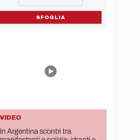
SFOGLIA
VIDEO
In Argentina scontri tra
manifestanti e polizia: idranti e