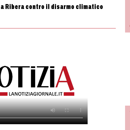
sa Ribera contro il disarmo climatico