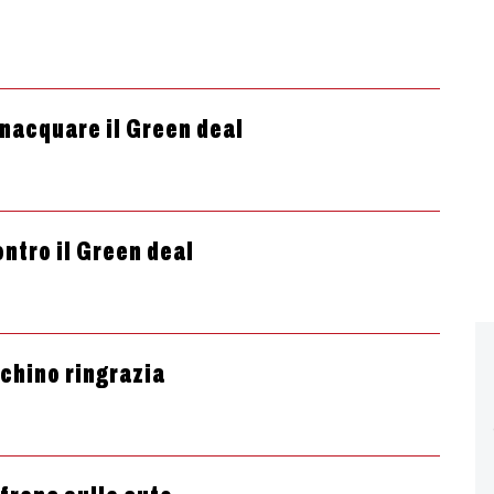
annacquare il Green deal
ontro il Green deal
echino ringrazia