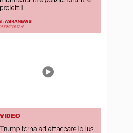
proiettili
di
ASKANEWS
07/08/2026 12:44
VIDEO
Trump torna ad attaccare lo Ius