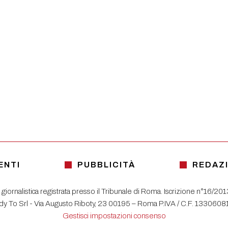
ENTI
PUBBLICITÀ
REDAZ
 giornalistica registrata presso il Tribunale di Roma. Iscrizione n°16/20
y To Srl - Via Augusto Riboty, 23 00195 – Roma P.IVA / C.F. 133060
Gestisci impostazioni consenso