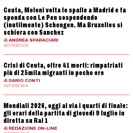
Ceuta, Meloni volta le spalle a Madrid e fa
sponda con Le Pen sospendendo
(inutilmente) Schengen. Ma Bruxelles si
schiera con Sanchez
di
ANDREA
SPARACIARI
31/07/2026 21:50
Crisi di Ceuta, oltre 41 morti: rimpatriati
più di 25mila migranti in poche ore
di
DARIO
CONTI
31/07/2026 16:24
Mondiali 2026, oggi al via i quarti di finale:
gli orari della partita di giovedì 9 luglio in
diretta su Rai 1
di
REDAZIONE
ON-LINE