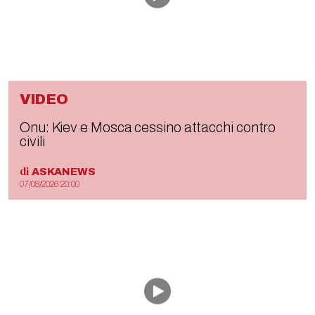
VIDEO
Onu: Kiev e Mosca cessino attacchi contro
civili
di
ASKANEWS
07/08/2026 20:00