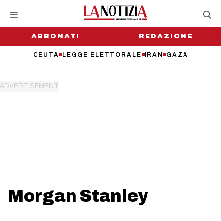
Vai
al
contenuto
ABBONATI
REDAZIONE
CEUTA
LEGGE ELETTORALE
IRAN
GAZA
Morgan Stanley