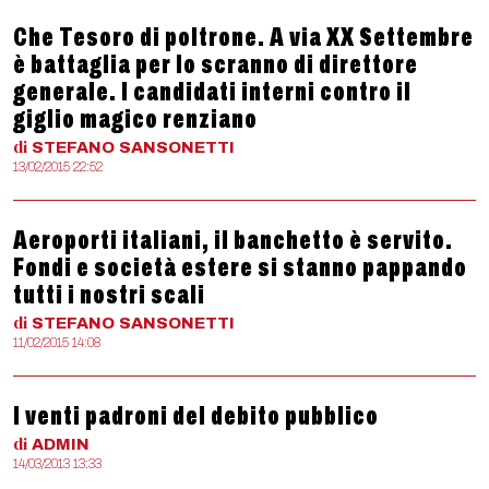
Che Tesoro di poltrone. A via XX Settembre
è battaglia per lo scranno di direttore
generale. I candidati interni contro il
giglio magico renziano
di
STEFANO
SANSONETTI
13/02/2015 22:52
Aeroporti italiani, il banchetto è servito.
Fondi e società estere si stanno pappando
tutti i nostri scali
di
STEFANO
SANSONETTI
11/02/2015 14:08
I venti padroni del debito pubblico
di
ADMIN
14/03/2013 13:33