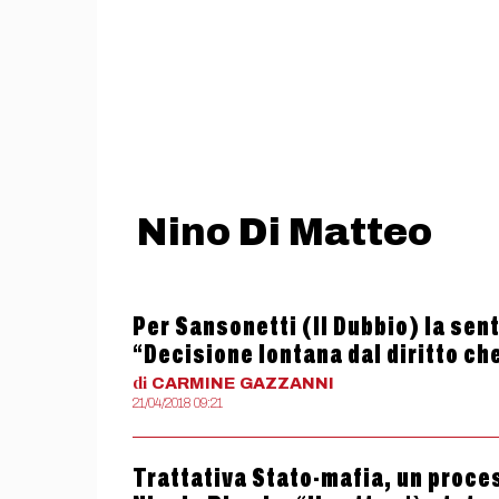
Nino Di Matteo
Per Sansonetti (Il Dubbio) la sen
“Decisione lontana dal diritto ch
di
CARMINE
GAZZANNI
21/04/2018 09:21
Trattativa Stato-mafia, un process