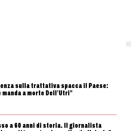
tenza sulla trattativa spacca il Paese:
e manda a morte Dell’Utri”
o a 60 anni di storia. Il giornalista