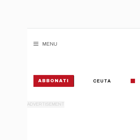
Vai
al
MENU
contenuto
ABBONATI
CEUTA