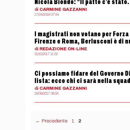
Nicola Biondo: “Il patto c’è stato.
di
CARMINE
GAZZANNI
17/04/2018 07:54
I magistrati non votano per Forza 
Firenze e Roma, Berlusconi è di 
di
REDAZIONE
ON-LINE
31/10/2017 11:02
Ci possiamo fidare del Governo Di
lista: ecco chi ci sarà nella squad
di
CARMINE
GAZZANNI
19/09/2017 08:18
Pagina
Pagina
←
Precedente
1
2