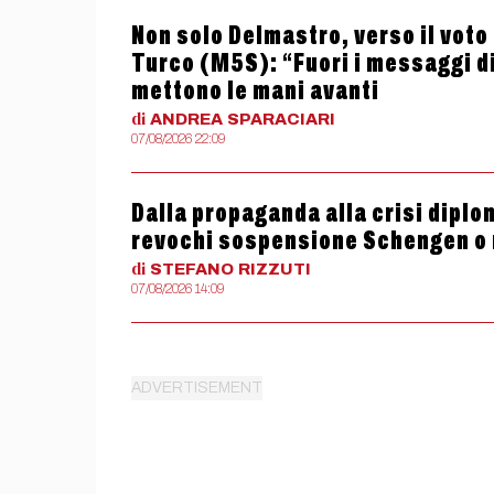
Non solo Delmastro, verso il vot
Turco (M5S): “Fuori i messaggi di
mettono le mani avanti
di
ANDREA
SPARACIARI
07/08/2026 22:09
Dalla propaganda alla crisi diplom
revochi sospensione Schengen o
di
STEFANO
RIZZUTI
07/08/2026 14:09