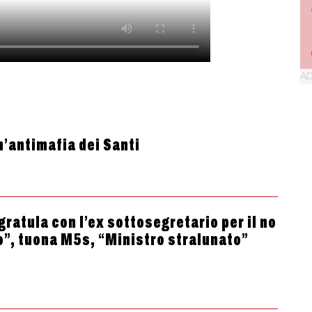
n’antimafia dei Santi
gratula con l’ex sottosegretario per il no
o”, tuona M5s, “Ministro stralunato”