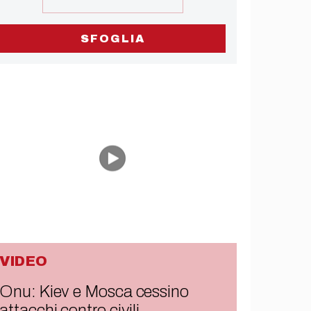
SFOGLIA
VIDEO
Onu: Kiev e Mosca cessino
attacchi contro civili