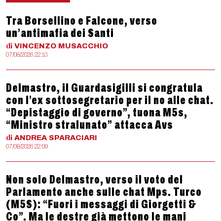
Tra Borsellino e Falcone, verso
un’antimafia dei Santi
di
VINCENZO
MUSACCHIO
07/08/2026 22:10
Delmastro, il Guardasigilli si congratula
con l’ex sottosegretario per il no alle chat.
“Depistaggio di governo”, tuona M5s,
“Ministro stralunato” attacca Avs
di
ANDREA
SPARACIARI
07/08/2026 22:09
Non solo Delmastro, verso il voto del
Parlamento anche sulle chat Mps. Turco
(M5S): “Fuori i messaggi di Giorgetti &
Co”. Ma le destre già mettono le mani