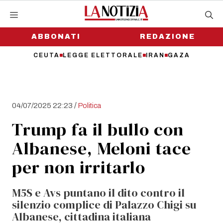
Vai
al
contenuto
ABBONATI
REDAZIONE
CEUTA
LEGGE ELETTORALE
IRAN
GAZA
/
04/07/2025 22:23
Politica
Trump fa il bullo con
Albanese, Meloni tace
per non irritarlo
M5S e Avs puntano il dito contro il
silenzio complice di Palazzo Chigi su
Albanese, cittadina italiana