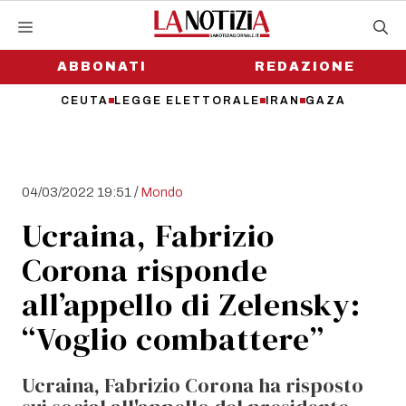
Vai
al
contenuto
ABBONATI
REDAZIONE
CEUTA
LEGGE ELETTORALE
IRAN
GAZA
/
04/03/2022 19:51
Mondo
Ucraina, Fabrizio
Corona risponde
all’appello di Zelensky:
“Voglio combattere”
Ucraina, Fabrizio Corona ha risposto