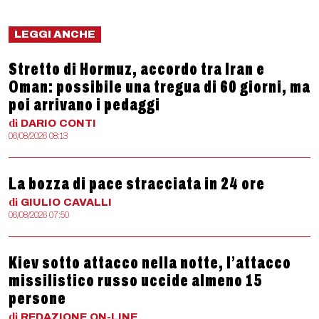
LEGGI ANCHE
Stretto di Hormuz, accordo tra Iran e
Oman: possibile una tregua di 60 giorni, ma
poi arrivano i pedaggi
di
DARIO
CONTI
06/08/2026 08:13
La bozza di pace stracciata in 24 ore
di
GIULIO
CAVALLI
06/08/2026 07:50
Kiev sotto attacco nella notte, l’attacco
missilistico russo uccide almeno 15
persone
di
REDAZIONE
ON-LINE