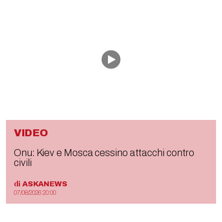
VIDEO
Onu: Kiev e Mosca cessino attacchi contro
civili
di
ASKANEWS
07/08/2026 20:00