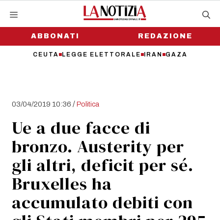
Vai
al
contenuto
ABBONATI
REDAZIONE
CEUTA
LEGGE ELETTORALE
IRAN
GAZA
/
03/04/2019 10:36
Politica
Ue a due facce di
bronzo. Austerity per
gli altri, deficit per sé.
Bruxelles ha
accumulato debiti con