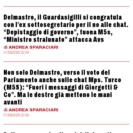
Delmastro, il Guardasigilli si congratula
con l’ex sottosegretario per il no alle chat.
“Depistaggio di governo”, tuona M5s,
“Ministro stralunato” attacca Avs
di
ANDREA
SPARACIARI
07/08/2026 22:09
Non solo Delmastro, verso il voto del
Parlamento anche sulle chat Mps. Turco
(M5S): “Fuori i messaggi di Giorgetti &
Co”. Ma le destre già mettono le mani
avanti
di
ANDREA
SPARACIARI
07/08/2026 22:09