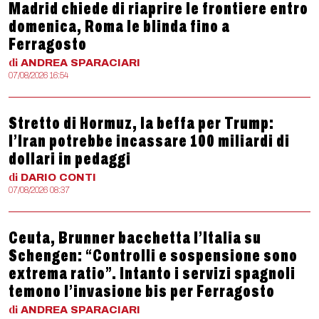
Madrid chiede di riaprire le frontiere entro
domenica, Roma le blinda fino a
Ferragosto
di
ANDREA
SPARACIARI
07/08/2026 16:54
Stretto di Hormuz, la beffa per Trump:
l’Iran potrebbe incassare 100 miliardi di
dollari in pedaggi
di
DARIO
CONTI
07/08/2026 08:37
Ceuta, Brunner bacchetta l’Italia su
Schengen: “Controlli e sospensione sono
extrema ratio”. Intanto i servizi spagnoli
temono l’invasione bis per Ferragosto
di
ANDREA
SPARACIARI