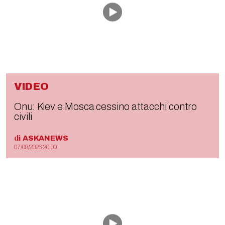
VIDEO
Onu: Kiev e Mosca cessino attacchi contro
civili
di
ASKANEWS
07/08/2026 20:00