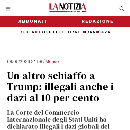
Vai
al
contenuto
ABBONATI
REDAZIONE
CEUTA
LEGGE ELETTORALE
IRAN
GAZA
/
08/05/2026 21:58
Mondo
Un altro schiaffo a
Trump: illegali anche i
dazi al 10 per cento
La Corte del Commercio
Internazionale degli Stati Uniti ha
dichiarato illegali i dazi globali del