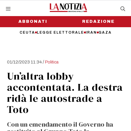
Vai
al
contenuto
ABBONATI
REDAZIONE
CEUTA
LEGGE ELETTORALE
IRAN
GAZA
/
01/12/2023 11:34
Politica
Un’altra lobby
accontentata. La destra
ridà le autostrade a
Toto
Con un emendamento il Governo ha