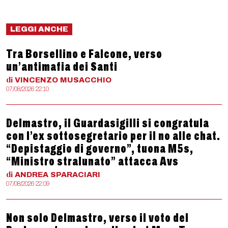
LEGGI ANCHE
Tra Borsellino e Falcone, verso
un’antimafia dei Santi
di
VINCENZO
MUSACCHIO
07/08/2026 22:10
Delmastro, il Guardasigilli si congratula
con l’ex sottosegretario per il no alle chat.
“Depistaggio di governo”, tuona M5s,
“Ministro stralunato” attacca Avs
di
ANDREA
SPARACIARI
07/08/2026 22:09
Non solo Delmastro, verso il voto del