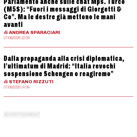
Parlamento anche sulle chat Mps. Turco
(M5S): “Fuori i messaggi di Giorgetti &
Co”. Ma le destre già mettono le mani
avanti
di
ANDREA
SPARACIARI
07/08/2026 22:09
Dalla propaganda alla crisi diplomatica,
l’ultimatum di Madrid: “Italia revochi
sospensione Schengen o reagiremo”
di
STEFANO
RIZZUTI
07/08/2026 14:09