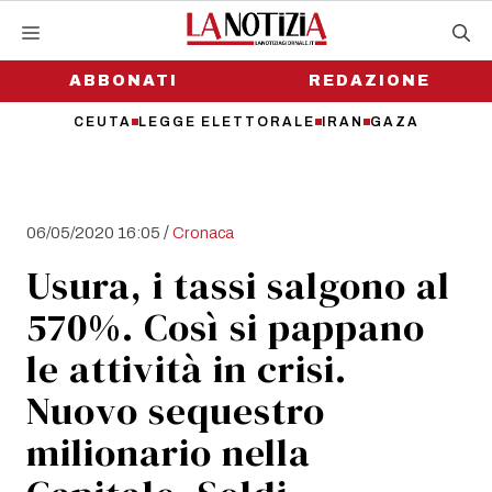
Vai
al
contenuto
ABBONATI
REDAZIONE
CEUTA
LEGGE ELETTORALE
IRAN
GAZA
/
06/05/2020 16:05
Cronaca
Usura, i tassi salgono al
570%. Così si pappano
le attività in crisi.
Nuovo sequestro
milionario nella