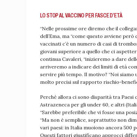
LO STOP AL VACCINO PER FASCE D’ETÀ
“Nelle prossime ore diremo che il collegam
dell’Ema, ma “come questo avviene però d
vaccinati c’è un numero di casi di trombo
giovani superiore a quello che ci aspett
continua Cavaleri, “inizieremo a dare dell
arriveremo a indicare dei limiti di età c
servire più tempo. Il motivo? “Noi siamo
molto precisi sul rapporto rischio-benefic
Perché allora ci sono disparità tra Paesi
Astrazeneca per gli under 60, e altri (It
“Sarebbe preferibile che vi fosse una posi
“Ma non è semplice, soprattutto non dime
vari paesi: in Italia muoiono ancora 500 
Questi fattori giustificano approcci differ