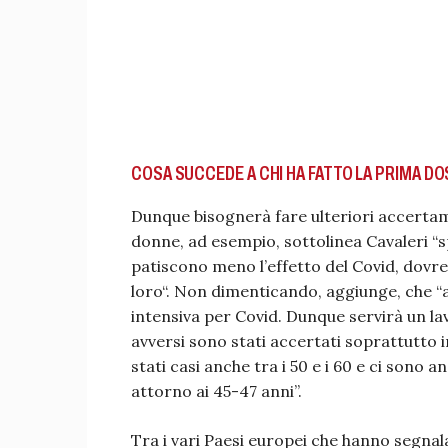
COSA SUCCEDE A CHI HA FATTO LA PRIMA DO
Dunque bisognerà fare ulteriori accertamen
donne, ad esempio, sottolinea Cavaleri “s
patiscono meno l’effetto del Covid, dovre
loro“. Non dimenticando, aggiunge, che “a
intensiva per Covid. Dunque servirà un l
avversi sono stati accertati soprattutto i
stati casi anche tra i 50 e i 60 e ci sono 
attorno ai 45-47 anni”.
Tra i vari Paesi europei che hanno segnal