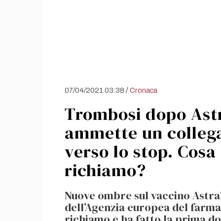
/
07/04/2021 03:38
Cronaca
Trombosi dopo Ast
ammette un collega
verso lo stop. Cosa
richiamo?
Nuove ombre sul vaccino AstraZ
dell’Agenzia europea del farmac
richiamo e ha fatto la prima d