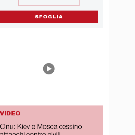
SFOGLIA
VIDEO
Onu: Kiev e Mosca cessino
attacchi contro civili