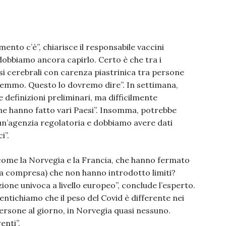
ento c’è”, chiarisce il responsabile vaccini
obbiamo ancora capirlo. Certo è che tra i
si cerebrali con carenza piastrinica tra persone
eremmo. Questo lo dovremo dire”. In settimana,
e definizioni preliminari, ma difficilmente
ome hanno fatto vari Paesi”. Insomma, potrebbe
 un’agenzia regolatoria e dobbiamo avere dati
i”.
 come la Norvegia e la Francia, che hanno fermato
alia compresa) che non hanno introdotto limiti?
zione univoca a livello europeo”, conclude l’esperto.
ntichiamo che il peso del Covid è differente nei
persone al giorno, in Norvegia quasi nessuno.
enti”.