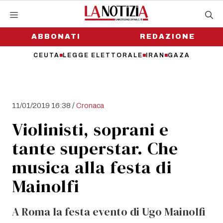
Vai
al
contenuto
ABBONATI
REDAZIONE
CEUTA
LEGGE ELETTORALE
IRAN
GAZA
/
11/01/2019 16:38
Cronaca
Violinisti, soprani e
tante superstar. Che
musica alla festa di
Mainolfi
A Roma la festa evento di Ugo Mainolfi