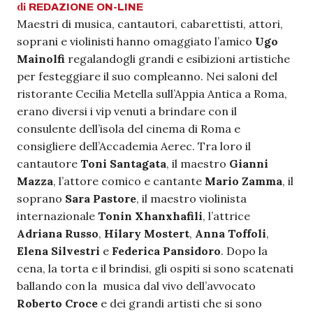
di
REDAZIONE
ON-LINE
Maestri di musica, cantautori, cabarettisti, attori,
soprani e violinisti hanno omaggiato l’amico
Ugo
Mainolfi
regalandogli grandi e esibizioni artistiche
per festeggiare il suo compleanno. Nei saloni del
ristorante Cecilia Metella sull’Appia Antica a Roma,
erano diversi i vip venuti a brindare con il
consulente dell’isola del cinema di Roma e
consigliere dell’Accademia Aerec. Tra loro il
cantautore
Toni Santagata
, il maestro
Gianni
Mazza
, l’attore comico e cantante
Mario Zamma
, il
soprano
Sara Pastore
, il maestro violinista
internazionale
Tonin Xhanxhafili
, l’attrice
Adriana Russo
,
Hilary Mostert
,
Anna Toffoli
,
Elena Silvestri
e
Federica Pansidoro
. Dopo la
cena, la torta e il brindisi, gli ospiti si sono scatenati
ballando con la musica dal vivo dell’avvocato
Roberto Croce
e dei grandi artisti che si sono