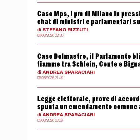
Caso Mps, i pm di Milano in press
chat di ministri e parlamentari s
di
STEFANO
RIZZUTI
06/08/2026 08:30
Caso Delmastro, il Parlamento bli
fiamme tra Schlein, Conte e Bign
di
ANDREA
SPARACIARI
05/08/2026 21:49
Legge elettorale, prove di accord
spunta un emendamento comune 
di
ANDREA
SPARACIARI
05/08/2026 18:19