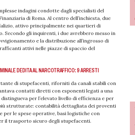
plesse indagini condotte dagli specialisti del
inanziaria di Roma. Al centro dell’inchiesta, due
dalizio, attivo principalmente nei quartieri di
o. Secondo gli inquirenti, i due avrebbero messo in
vvigionamento e la distribuzione all’ingrosso di
fficanti attivi nelle piazze di spaccio del
INALE DEDITA AL NARCOTRAFFICO: 9 ARRESTI
ante di stupefacenti, riforniti da canali stabili con
antava contatti diretti con esponenti legati a una
istingueva per l’elevato livello di efficienza e per
più strutturate: contabilità dettagliata dei proventi
 per le spese operative, basi logistiche con
r il trasporto sicuro degli stupefacenti.