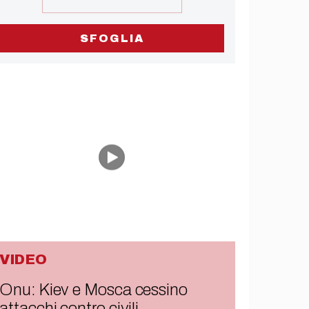
SFOGLIA
VIDEO
Onu: Kiev e Mosca cessino
attacchi contro civili