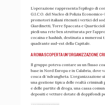
L’operazione rappresenta l’epilogo di com
G.I.C.O. del Nucleo di Polizia Economico-F
promotori italiani ritenuti i vertici del so
Giardinetti, Torre Spaccata e Quarticciol
piedi una rete ben strutturata per l’appro
cocaina e hashish, destinata a numerosi tra
quadrante sud-est della Capitale.
A ROMA SCOPERTA UN’ORGANIZZAZIONE CRIM
Il gruppo poteva contare su un flusso cost
base in Nord Europa e in Calabria, dove v
cosca di ‘ndrangheta. L’organizzazione si d
una gestione tipica delle realtà criminali 
e delle partite di droga, una cassa comune
depositi e vetture dotate di doppifondi pe