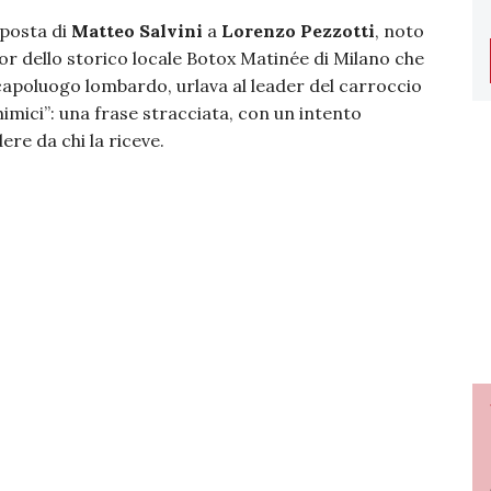
sposta di
Matteo Salvini
a
Lorenzo Pezzotti
, noto
or dello storico locale Botox Matinée di Milano che
 capoluogo lombardo, urlava al leader del carroccio
chimici”: una frase stracciata, con un intento
ere da chi la riceve.