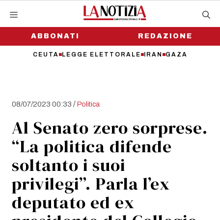
Vai
al
contenuto
ABBONATI
REDAZIONE
CEUTA
LEGGE ELETTORALE
IRAN
GAZA
/
08/07/2023 00:33
Politica
Al Senato zero sorprese.
“La politica difende
soltanto i suoi
privilegi”. Parla l’ex
deputato ed ex