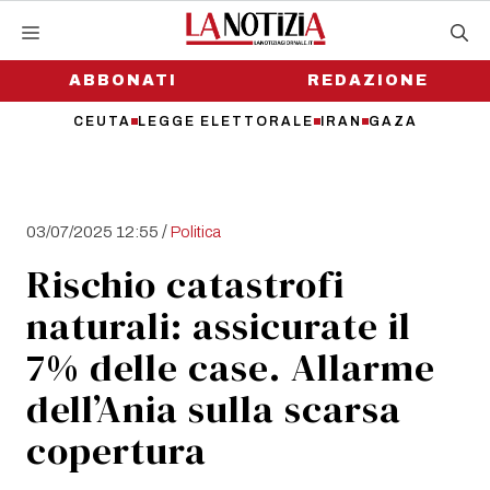
Vai
al
contenuto
ABBONATI
REDAZIONE
CEUTA
LEGGE ELETTORALE
IRAN
GAZA
/
03/07/2025 12:55
Politica
Rischio catastrofi
naturali: assicurate il
7% delle case. Allarme
dell’Ania sulla scarsa
copertura