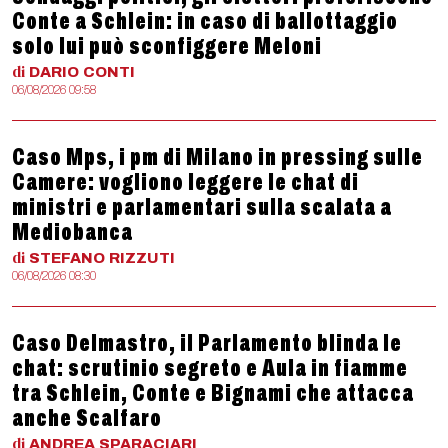
Conte a Schlein: in caso di ballottaggio
solo lui può sconfiggere Meloni
di
DARIO
CONTI
06/08/2026 09:58
Caso Mps, i pm di Milano in pressing sulle
Camere: vogliono leggere le chat di
ministri e parlamentari sulla scalata a
Mediobanca
di
STEFANO
RIZZUTI
06/08/2026 08:30
Caso Delmastro, il Parlamento blinda le
chat: scrutinio segreto e Aula in fiamme
tra Schlein, Conte e Bignami che attacca
anche Scalfaro
di
ANDREA
SPARACIARI