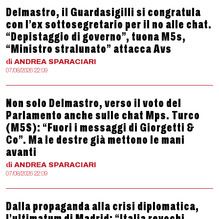
Delmastro, il Guardasigilli si congratula
con l’ex sottosegretario per il no alle chat.
“Depistaggio di governo”, tuona M5s,
“Ministro stralunato” attacca Avs
di
ANDREA
SPARACIARI
07/08/2026 22:09
Non solo Delmastro, verso il voto del
Parlamento anche sulle chat Mps. Turco
(M5S): “Fuori i messaggi di Giorgetti &
Co”. Ma le destre già mettono le mani
avanti
di
ANDREA
SPARACIARI
07/08/2026 22:09
Dalla propaganda alla crisi diplomatica,
l’ultimatum di Madrid: “Italia revochi