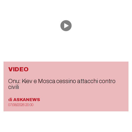
VIDEO
Onu: Kiev e Mosca cessino attacchi contro
civili
di
ASKANEWS
07/08/2026 20:00