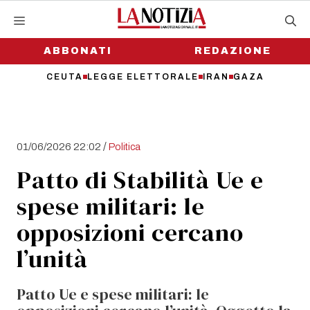
Vai
al
contenuto
ABBONATI
REDAZIONE
CEUTA
LEGGE ELETTORALE
IRAN
GAZA
/
01/06/2026 22:02
Politica
Patto di Stabilità Ue e
spese militari: le
opposizioni cercano
l’unità
Patto Ue e spese militari: le