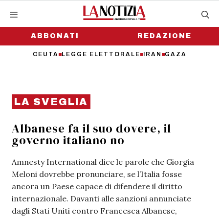
Vai
al
contenuto
ABBONATI
REDAZIONE
CEUTA
LEGGE ELETTORALE
IRAN
GAZA
LA SVEGLIA
Albanese fa il suo dovere, il
governo italiano no
Amnesty International dice le parole che Giorgia
Meloni dovrebbe pronunciare, se l’Italia fosse
ancora un Paese capace di difendere il diritto
internazionale. Davanti alle sanzioni annunciate
dagli Stati Uniti contro Francesca Albanese,