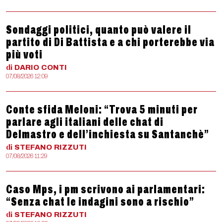
Sondaggi politici, quanto può valere il
partito di Di Battista e a chi porterebbe via
più voti
di
DARIO
CONTI
07/08/2026 12:09
Conte sfida Meloni: “Trova 5 minuti per
parlare agli italiani delle chat di
Delmastro e dell’inchiesta su Santanchè”
di
STEFANO
RIZZUTI
07/08/2026 11:29
Caso Mps, i pm scrivono ai parlamentari:
“Senza chat le indagini sono a rischio”
di
STEFANO
RIZZUTI