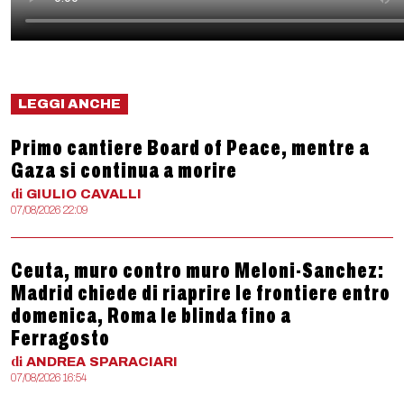
LEGGI ANCHE
Primo cantiere Board of Peace, mentre a
Gaza si continua a morire
di
GIULIO
CAVALLI
07/08/2026 22:09
Ceuta, muro contro muro Meloni-Sanchez:
Madrid chiede di riaprire le frontiere entro
domenica, Roma le blinda fino a
Ferragosto
di
ANDREA
SPARACIARI
07/08/2026 16:54