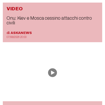
VIDEO
Onu: Kiev e Mosca cessino attacchi contro
civili
di
ASKANEWS
07/08/2026 20:00