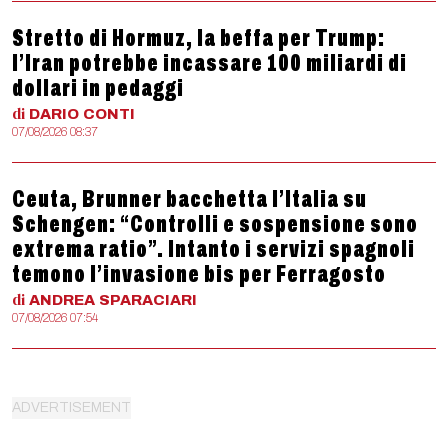
Stretto di Hormuz, la beffa per Trump:
l’Iran potrebbe incassare 100 miliardi di
dollari in pedaggi
di
DARIO
CONTI
07/08/2026 08:37
Ceuta, Brunner bacchetta l’Italia su
Schengen: “Controlli e sospensione sono
extrema ratio”. Intanto i servizi spagnoli
temono l’invasione bis per Ferragosto
di
ANDREA
SPARACIARI
07/08/2026 07:54