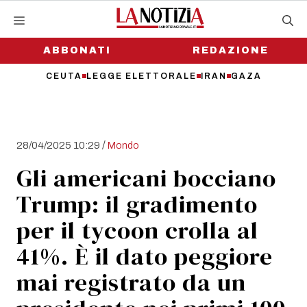
Vai
al
contenuto
ABBONATI
REDAZIONE
CEUTA
LEGGE ELETTORALE
IRAN
GAZA
/
28/04/2025 10:29
Mondo
Gli americani bocciano
Trump: il gradimento
per il tycoon crolla al
41%. È il dato peggiore
mai registrato da un