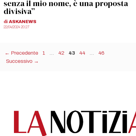
senza il mio nome, è una proposta
divisiva”
di
ASKANEWS
22/04/2024 20:27
Pagina
Pagina
Pagina
Pagina
Pagina
←
Precedente
1
…
42
43
44
…
46
Successivo
→