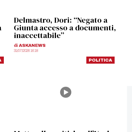
Delmastro, Dori: “Negato a
a
Giunta accesso a documenti,
inaccettabile”
di
ASKANEWS
31/07/2026 16:18
A
POLITICA