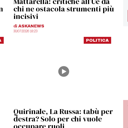
Mattarella: critiche all’Ue da
n
chi ne ostacola strumenti più
incisivi
di
ASKANEWS
30/07/2026 18:23
A
POLITICA
Quirinale, La Russa: tabù per
destra? Solo per chi vuole
occupare ruoli