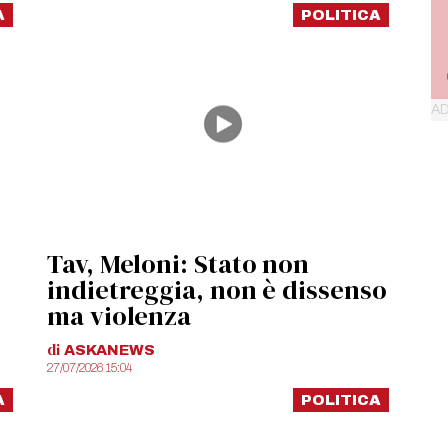
A
POLITICA
Tav, Meloni: Stato non
indietreggia, non è dissenso
ma violenza
di
ASKANEWS
27/07/2026 15:04
A
POLITICA