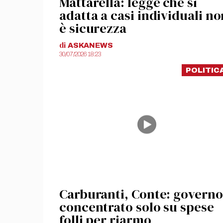
Mattarella: legge che si
adatta a casi individuali no
è sicurezza
di
ASKANEWS
30/07/2026 18:23
POLITIC
Carburanti, Conte: governo
concentrato solo su spese
folli per riarmo