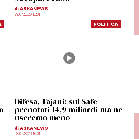
di
ASKANEWS
29/07/2026 16:01
A
POLITICA
Difesa, Tajani: sul Safe
o
prenotati 14,9 miliardi ma ne
useremo meno
di
ASKANEWS
28/07/2026 15:01