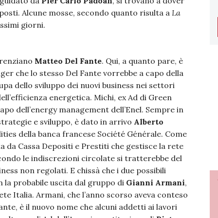
, guidato da
Pier Carlo Padoan
, si trovano a dover
posti. Alcune mosse, secondo quanto risulta a
La
ssimi giorni.
e renziano
Matteo Del Fante
. Qui, a quanto pare, è
ger che lo stesso Del Fante vorrebbe a capo della
upa dello sviluppo dei nuovi business nei settori
dell’efficienza energetica. Michi, ex Ad di Green
apo dell’energy management dell’Enel. Sempre in
rategie e sviluppo, è dato in arrivo
Alberto
ilities della banca francese Société Générale. Come
a da Cassa Depositi e Prestiti che gestisce la rete
condo le indiscrezioni circolate si tratterebbe del
ness non regolati. E chissà che i due possibili
 la probabile uscita dal gruppo di
Gianni Armani
,
te Italia. Armani, che l’anno scorso aveva conteso
ante, è il nuovo nome che alcuni addetti ai lavori