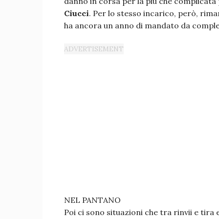
danno in corsa per la più che complicata p
Ciucci
. Per lo stesso incarico, però, ri
ha ancora un anno di mandato da completar
NEL PANTANO
Poi ci sono situazioni che tra rinvii e ti