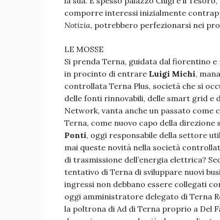
la sua. E spesso palazzo Chigi e il Tesoro
comporre interessi inizialmente contrap
Notizia
, potrebbero perfezionarsi nei pro
LE MOSSE
Si prenda Terna, guidata dal fiorentino 
in procinto di entrare
Luigi Michi
, mana
controllata Terna Plus, società che si occ
delle fonti rinnovabili, delle smart grid e 
Network, vanta anche un passato come c
Terna, come nuovo capo della direzione st
Ponti
, oggi responsabile della settore ut
mai queste novità nella società controllat
di trasmissione dell’energia elettrica? Se
tentativo di Terna di sviluppare nuovi busi
ingressi non debbano essere collegati con
oggi amministratore delegato di Terna Re
la poltrona di Ad di Terna proprio a Del F