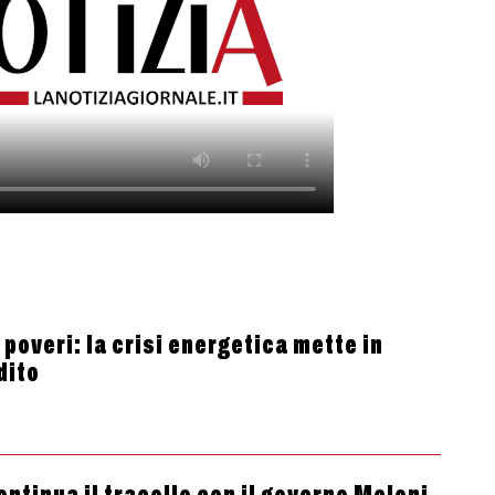
 poveri: la crisi energetica mette in
dito