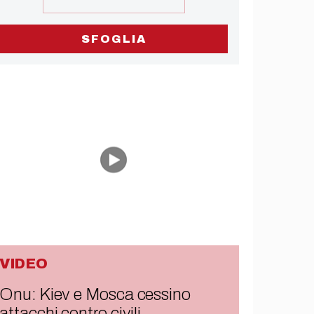
SFOGLIA
VIDEO
Onu: Kiev e Mosca cessino
attacchi contro civili