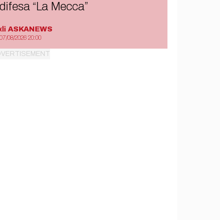
difesa “La Mecca”
di
ASKANEWS
07/08/2026 20:00