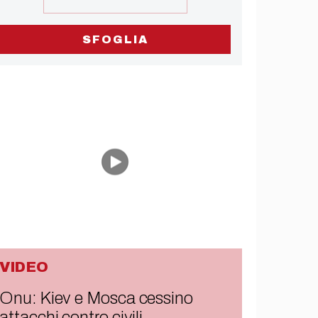
SFOGLIA
VIDEO
Onu: Kiev e Mosca cessino
attacchi contro civili