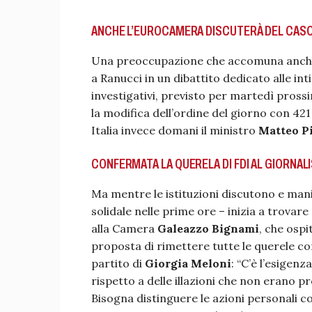
ANCHE L’EUROCAMERA DISCUTERÀ DEL CAS
Una preoccupazione che accomuna anche 
a Ranucci in un dibattito dedicato alle int
investigativi, previsto per martedì pross
la modifica dell’ordine del giorno con 421
Italia invece domani il ministro
Matteo P
CONFERMATA LA QUERELA DI FDI AL GIORNAL
Ma mentre le istituzioni discutono e mani
solidale nelle prime ore – inizia a trovar
alla Camera
Galeazzo Bignami
, che ospi
proposta di rimettere tutte le querele co
partito di
Giorgia Meloni
: “C’è l’esigenz
rispetto a delle illazioni che non erano p
Bisogna distinguere le azioni personali con