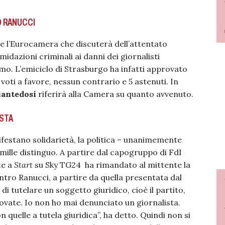
O RANUCCI
l’Eurocamera che discuterà dell’attentato
imidazioni criminali ai danni dei giornalisti
imo. L’emiciclo di Strasburgo ha infatti approvato
 voti a favore, nessun contrario e 5 astenuti. In
iantedosi
riferirà alla Camera su quanto avvenuto.
ISTA
festano solidarietà, la politica – unanimemente
e mille distinguo. A partire dal capogruppo di FdI
te a
Start
su Sky TG24 ha rimandato al mittente la
ntro Ranucci, a partire da quella presentata dal
a di tutelare un soggetto giuridico, cioè il partito,
rovate. Io non ho mai denunciato un giornalista.
 quelle a tutela giuridica”, ha detto. Quindi non si