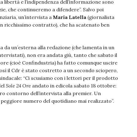
a libertà e l’indipendenza dell’informazione sono
zie, che continueremo a difendere”. Salvo poi
nziaria, un’intervista a
Maria Latella
(giornalista
n ricchissimo contratto), che ha scatenato ben
atta da un’esterna alla redazione (che lamenta in un
ntervistati), non era andata giù, tanto che sabato il
itore (cioè Confindustria) ha fatto comunque uscire
 Così il Cdr è stato costretto a un secondo sciopero,
dacale: “Ci scusiamo con i lettori per il prodotto
del
Sole 24 Ore
andato in edicola sabato 18 ottobre:
ro contorno dell’intervista alla premier. Un
 peggiore numero del quotidiano mai realizzato”.