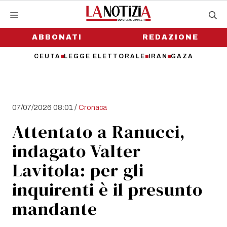
Vai
al
contenuto
ABBONATI
REDAZIONE
CEUTA
LEGGE ELETTORALE
IRAN
GAZA
/
07/07/2026 08:01
Cronaca
Attentato a Ranucci,
indagato Valter
Lavitola: per gli
inquirenti è il presunto
mandante