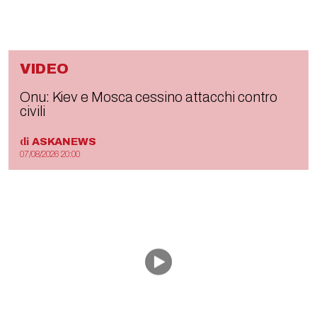
VIDEO
Onu: Kiev e Mosca cessino attacchi contro
civili
di
ASKANEWS
07/08/2026 20:00