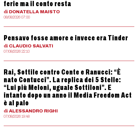
ferie ma il conto resta
di
DONATELLA
MAISTO
08/08/2026 07:00
Pensavo fosse amore e invece era Tinder
di
CLAUDIO
SALVATI
07/08/2026 22:10
Rai, Sottile contro Conte e Ranucci: “È
nato Contucci”. La replica dei 5 Stelle:
“Lui più Meloni, uguale Sottiloni”. E
intanto dopo un anno il Media Freedom Act
è al palo
di
ALESSANDRO
RIGHI
07/08/2026 19:48