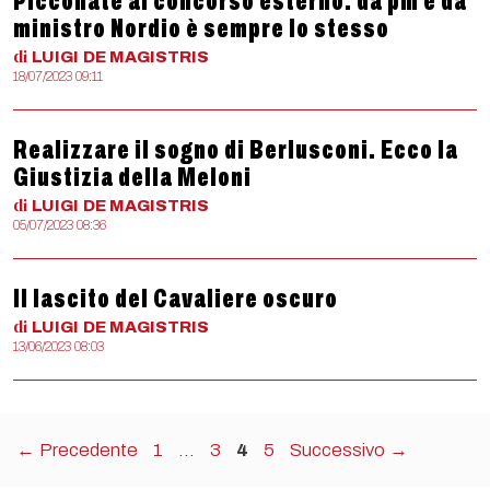
Picconate al concorso esterno: da pm e da
ministro Nordio è sempre lo stesso
di
LUIGI
DE MAGISTRIS
18/07/2023 09:11
Realizzare il sogno di Berlusconi. Ecco la
Giustizia della Meloni
di
LUIGI
DE MAGISTRIS
05/07/2023 08:36
Il lascito del Cavaliere oscuro
di
LUIGI
DE MAGISTRIS
13/06/2023 08:03
Pagina
Pagina
Pagina
Pagina
←
Precedente
1
…
3
4
5
Successivo
→