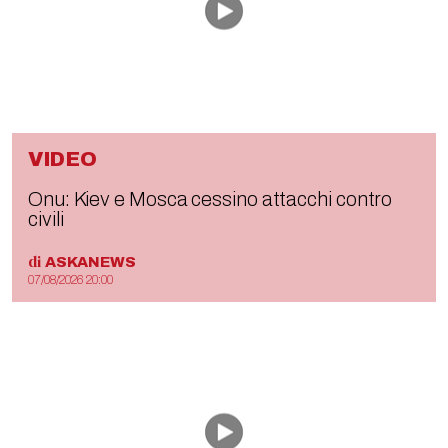
VIDEO
Onu: Kiev e Mosca cessino attacchi contro
civili
di
ASKANEWS
07/08/2026 20:00