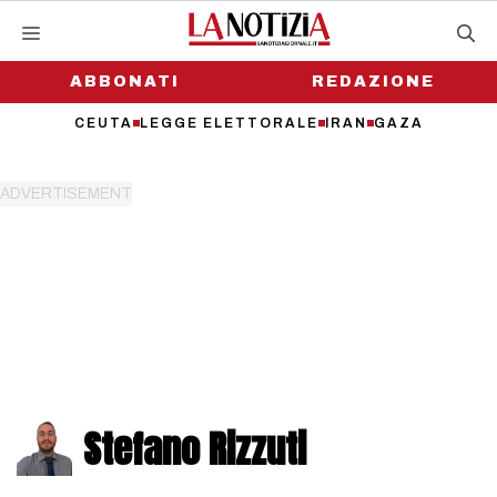
Vai
al
contenuto
ABBONATI
REDAZIONE
CEUTA
LEGGE ELETTORALE
IRAN
GAZA
Stefano Rizzuti