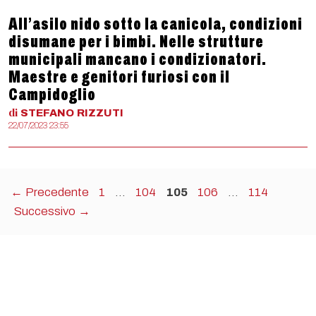
All’asilo nido sotto la canicola, condizioni
disumane per i bimbi. Nelle strutture
municipali mancano i condizionatori.
Maestre e genitori furiosi con il
Campidoglio
di
STEFANO
RIZZUTI
22/07/2023 23:55
Pagina
Pagina
Pagina
Pagina
Pagina
←
Precedente
1
…
104
105
106
…
114
Successivo
→