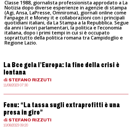
Classe 1988, giornalista professionista approdato a La
Notizia dopo diverse esperienze in agenzie di stampa
(Agi, Ansa, LaPresse, Omniroma), giornali online come
Fanpage.it e Money it e collaborazioni con i principali
quotidiani italiani, da La Stampa a la Repubblica. Segue
da anni i lavori parlamentari, la politica e l’economia
italiana, dopo i primi tempi in cui si è occupato
soprattutto della politica romana tra Campidoglio e
Regione Lazio.
La Bce gela l’Europa: la fine della crisi è
lontana
di
STEFANO
RIZZUTI
11/08/2023 07:30
Fenu: “La tassa sugli extraprofitti è una
presa in giro”
di
STEFANO
RIZZUTI
10/08/2023 09:20