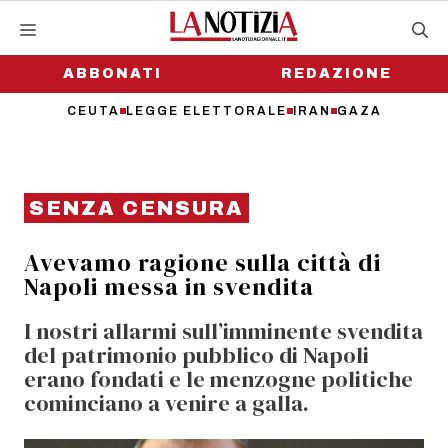
Vai
al
contenuto
ABBONATI
REDAZIONE
CEUTA
LEGGE ELETTORALE
IRAN
GAZA
SENZA CENSURA
Avevamo ragione sulla città di
Napoli messa in svendita
I nostri allarmi sull’imminente svendita
del patrimonio pubblico di Napoli
erano fondati e le menzogne politiche
cominciano a venire a galla.