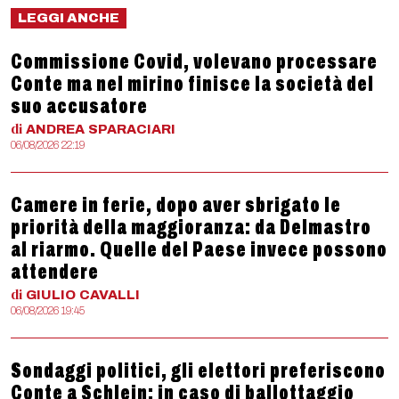
LEGGI ANCHE
Commissione Covid, volevano processare
Conte ma nel mirino finisce la società del
suo accusatore
di
ANDREA
SPARACIARI
06/08/2026 22:19
Camere in ferie, dopo aver sbrigato le
priorità della maggioranza: da Delmastro
al riarmo. Quelle del Paese invece possono
attendere
di
GIULIO
CAVALLI
06/08/2026 19:45
Sondaggi politici, gli elettori preferiscono
Conte a Schlein: in caso di ballottaggio