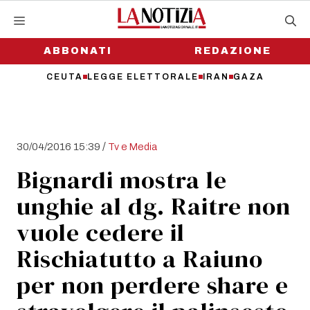
Vai
al
contenuto
ABBONATI
REDAZIONE
CEUTA
LEGGE ELETTORALE
IRAN
GAZA
/
30/04/2016 15:39
Tv e Media
Bignardi mostra le
unghie al dg. Raitre non
vuole cedere il
Rischiatutto a Raiuno
per non perdere share e