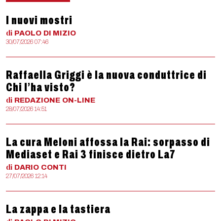
I nuovi mostri
di
PAOLO
DI MIZIO
30/07/2026 07:46
Raffaella Griggi è la nuova conduttrice di
Chi l’ha visto?
di
REDAZIONE
ON-LINE
28/07/2026 14:51
La cura Meloni affossa la Rai: sorpasso di
Mediaset e Rai 3 finisce dietro La7
di
DARIO
CONTI
27/07/2026 12:14
La zappa e la tastiera