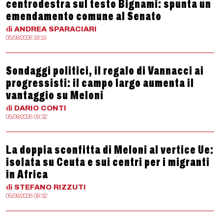
centrodestra sul testo Bignami: spunta un
emendamento comune al Senato
di
ANDREA
SPARACIARI
05/08/2026 18:19
Sondaggi politici, il regalo di Vannacci ai
progressisti: il campo largo aumenta il
vantaggio su Meloni
di
DARIO
CONTI
05/08/2026 09:32
La doppia sconfitta di Meloni al vertice Ue:
isolata su Ceuta e sui centri per i migranti
in Africa
di
STEFANO
RIZZUTI
05/08/2026 08:32