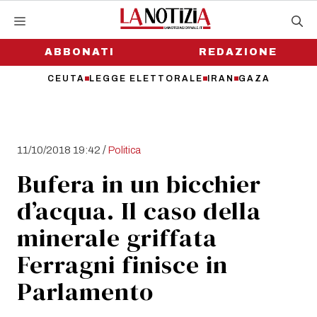
Vai
al
contenuto
ABBONATI
REDAZIONE
CEUTA
LEGGE ELETTORALE
IRAN
GAZA
/
11/10/2018 19:42
Politica
Bufera in un bicchier
d’acqua. Il caso della
minerale griffata
Ferragni finisce in
Parlamento