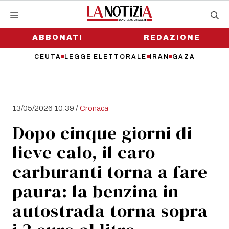
Vai
al
contenuto
ABBONATI
REDAZIONE
CEUTA
LEGGE ELETTORALE
IRAN
GAZA
/
13/05/2026 10:39
Cronaca
Dopo cinque giorni di
lieve calo, il caro
carburanti torna a fare
paura: la benzina in
autostrada torna sopra