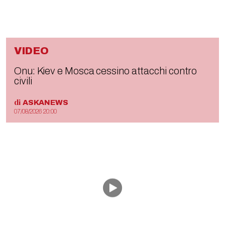
VIDEO
Onu: Kiev e Mosca cessino attacchi contro
civili
di
ASKANEWS
07/08/2026 20:00