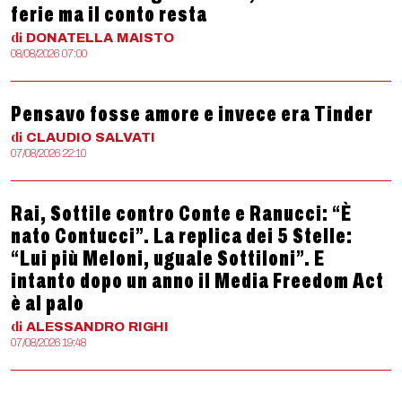
ferie ma il conto resta
di
DONATELLA
MAISTO
08/08/2026 07:00
Pensavo fosse amore e invece era Tinder
di
CLAUDIO
SALVATI
07/08/2026 22:10
Rai, Sottile contro Conte e Ranucci: “È
nato Contucci”. La replica dei 5 Stelle:
“Lui più Meloni, uguale Sottiloni”. E
intanto dopo un anno il Media Freedom Act
è al palo
di
ALESSANDRO
RIGHI
07/08/2026 19:48