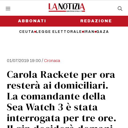
Vai
al
contenuto
ABBONATI
REDAZIONE
CEUTA
LEGGE ELETTORALE
IRAN
GAZA
/
01/07/2019 19:00
Cronaca
Carola Rackete per ora
resterà ai domiciliari.
La comandante della
Sea Watch 3 è stata
interrogata per tre ore.